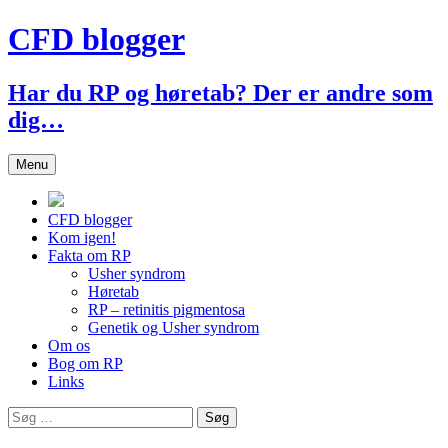
Hop
CFD blogger
til
indhold
Har du RP og høretab? Der er andre som
dig…
Menu
CFD blogger
Kom igen!
Fakta om RP
Usher syndrom
Høretab
RP – retinitis pigmentosa
Genetik og Usher syndrom
Om os
Bog om RP
Links
Søg
efter: