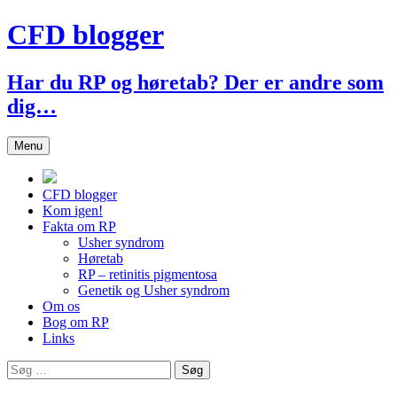
Hop
CFD blogger
til
indhold
Har du RP og høretab? Der er andre som
dig…
Menu
CFD blogger
Kom igen!
Fakta om RP
Usher syndrom
Høretab
RP – retinitis pigmentosa
Genetik og Usher syndrom
Om os
Bog om RP
Links
Søg
efter: