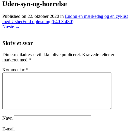
Uden-syn-og-hoerelse
Published on
22. oktober 2020
in
Endnu en mærkedag og en cyklist
med Usher
Fuld opløsning (640 × 480)
Næste
→
Skriv et svar
Din e-mailadresse vil ikke blive publiceret.
Krævede felter er
markeret med
*
Kommentar
*
Navn
E-mail