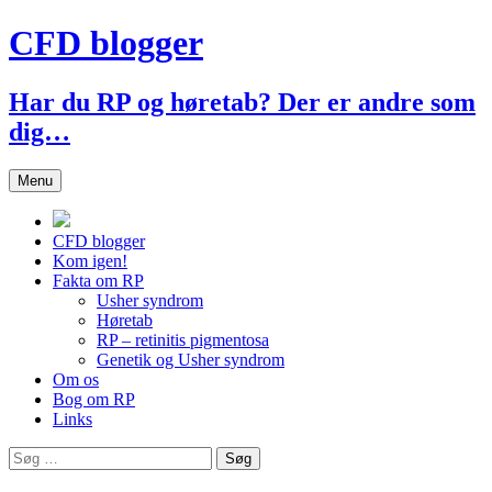
Hop
CFD blogger
til
indhold
Har du RP og høretab? Der er andre som
dig…
Menu
CFD blogger
Kom igen!
Fakta om RP
Usher syndrom
Høretab
RP – retinitis pigmentosa
Genetik og Usher syndrom
Om os
Bog om RP
Links
Søg
efter: