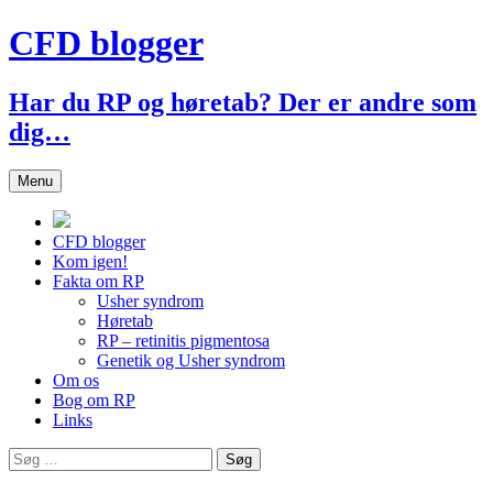
Hop
CFD blogger
til
indhold
Har du RP og høretab? Der er andre som
dig…
Menu
CFD blogger
Kom igen!
Fakta om RP
Usher syndrom
Høretab
RP – retinitis pigmentosa
Genetik og Usher syndrom
Om os
Bog om RP
Links
Søg
efter: