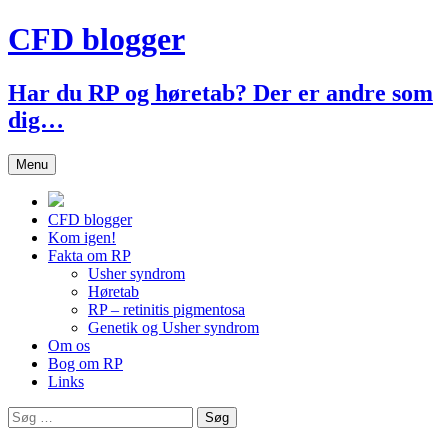
Hop
CFD blogger
til
indhold
Har du RP og høretab? Der er andre som
dig…
Menu
CFD blogger
Kom igen!
Fakta om RP
Usher syndrom
Høretab
RP – retinitis pigmentosa
Genetik og Usher syndrom
Om os
Bog om RP
Links
Søg
efter: