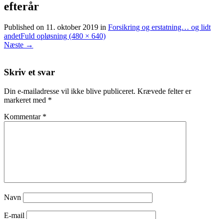
efterår
Published on
11. oktober 2019
in
Forsikring og erstatning… og lidt
andet
Fuld opløsning (480 × 640)
Næste
→
Skriv et svar
Din e-mailadresse vil ikke blive publiceret.
Krævede felter er
markeret med
*
Kommentar
*
Navn
E-mail