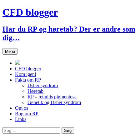
Hop
CFD blogger
til
indhold
Har du RP og høretab? Der er andre som
dig…
Menu
CFD blogger
Kom igen!
Fakta om RP
Usher syndrom
Høretab
RP – retinitis pigmentosa
Genetik og Usher syndrom
Om os
Bog om RP
Links
Søg
efter: