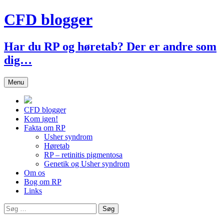
Hop
CFD blogger
til
indhold
Har du RP og høretab? Der er andre som
dig…
Menu
CFD blogger
Kom igen!
Fakta om RP
Usher syndrom
Høretab
RP – retinitis pigmentosa
Genetik og Usher syndrom
Om os
Bog om RP
Links
Søg
efter: