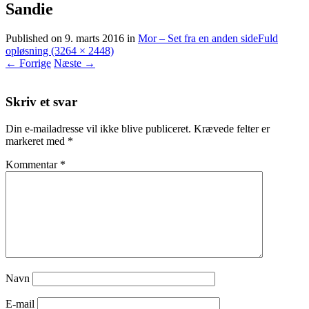
Sandie
Published on
9. marts 2016
in
Mor – Set fra en anden side
Fuld
opløsning (3264 × 2448)
←
Forrige
Næste
→
Skriv et svar
Din e-mailadresse vil ikke blive publiceret.
Krævede felter er
markeret med
*
Kommentar
*
Navn
E-mail