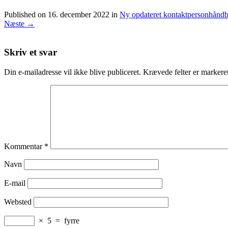
Published on
16. december 2022
in
Ny opdateret kontaktpersonhåndb
Næste
→
Skriv et svar
Din e-mailadresse vil ikke blive publiceret.
Krævede felter er marker
Kommentar
*
Navn
E-mail
Websted
×
5
=
fyrre