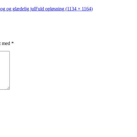
og og glædelig jul
Fuld opløsning (1134 × 1164)
et med
*