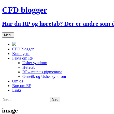
Hop
CFD blogger
til
indhold
Har du RP og høretab? Der er andre som
Menu
CFD blogger
Kom igen!
Fakta om RP
Usher syndrom
Høretab
RP – retinitis pigmentosa
Genetik og Usher syndrom
Om os
Bog om RP
Links
Søg
efter:
image