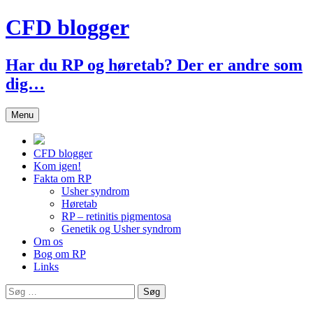
Hop
CFD blogger
til
indhold
Har du RP og høretab? Der er andre som
dig…
Menu
CFD blogger
Kom igen!
Fakta om RP
Usher syndrom
Høretab
RP – retinitis pigmentosa
Genetik og Usher syndrom
Om os
Bog om RP
Links
Søg
efter: