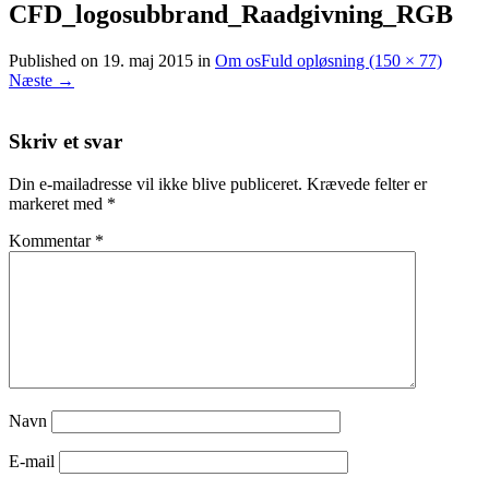
CFD_logosubbrand_Raadgivning_RGB
Published on
19. maj 2015
in
Om os
Fuld opløsning (150 × 77)
Næste
→
Skriv et svar
Din e-mailadresse vil ikke blive publiceret.
Krævede felter er
markeret med
*
Kommentar
*
Navn
E-mail