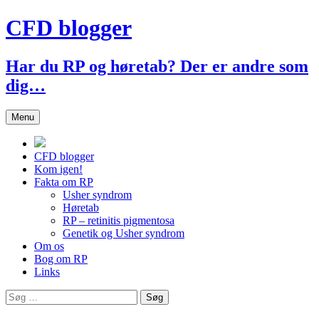
Hop
CFD blogger
til
indhold
Har du RP og høretab? Der er andre som
dig…
Menu
CFD blogger
Kom igen!
Fakta om RP
Usher syndrom
Høretab
RP – retinitis pigmentosa
Genetik og Usher syndrom
Om os
Bog om RP
Links
Søg
efter: