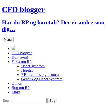
Hop
CFD blogger
til
indhold
Har du RP og høretab? Der er andre som
dig…
Menu
CFD blogger
Kom igen!
Fakta om RP
Usher syndrom
Høretab
RP – retinitis pigmentosa
Genetik og Usher syndrom
Om os
Bog om RP
Links
Søg
efter: