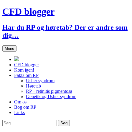
Hop
CFD blogger
til
indhold
Har du RP og høretab? Der er andre som
dig…
Menu
CFD blogger
Kom igen!
Fakta om RP
Usher syndrom
Høretab
RP – retinitis pigmentosa
Genetik og Usher syndrom
Om os
Bog om RP
Links
Søg
efter: