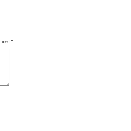
et med
*