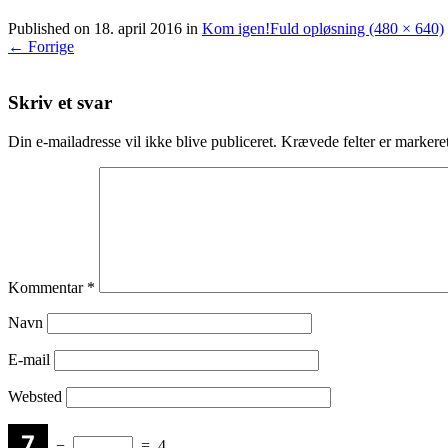
Published on
18. april 2016
in
Kom igen!
Fuld opløsning (480 × 640)
←
Forrige
Skriv et svar
Din e-mailadresse vil ikke blive publiceret.
Krævede felter er marker
Kommentar
*
Navn
E-mail
Websted
−
=
4