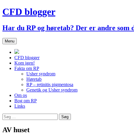
Hop
CFD blogger
til
indhold
Har du RP og høretab? Der er andre som
Menu
CFD blogger
Kom igen!
Fakta om RP
Usher syndrom
Høretab
RP – retinitis pigmentosa
Genetik og Usher syndrom
Om os
Bog om RP
Links
Søg
efter:
AV huset