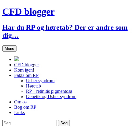
Hop
CFD blogger
til
indhold
Har du RP og høretab? Der er andre som
dig…
Menu
CFD blogger
Kom igen!
Fakta om RP
Usher syndrom
Høretab
RP – retinitis pigmentosa
Genetik og Usher syndrom
Om os
Bog om RP
Links
Søg
efter: