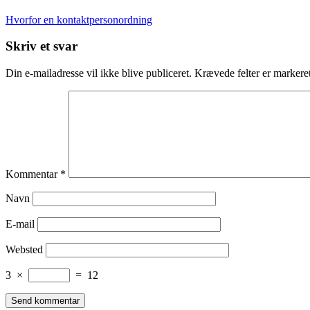
Hvorfor en kontaktpersonordning
Skriv et svar
Din e-mailadresse vil ikke blive publiceret.
Krævede felter er marker
Kommentar
*
Navn
E-mail
Websted
3
×
=
12