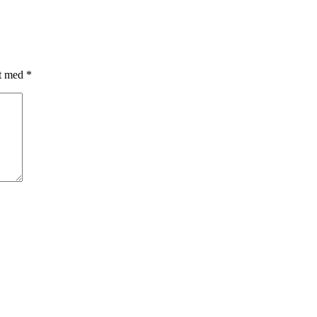
et med
*