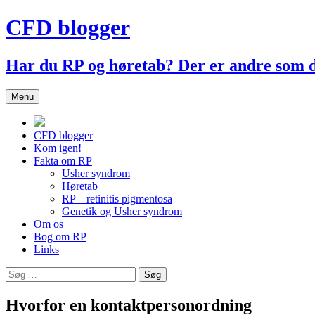
Hop
CFD blogger
til
indhold
Har du RP og høretab? Der er andre som
Menu
CFD blogger
Kom igen!
Fakta om RP
Usher syndrom
Høretab
RP – retinitis pigmentosa
Genetik og Usher syndrom
Om os
Bog om RP
Links
Søg
efter:
Hvorfor en kontaktpersonordning