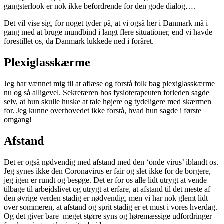
gangsterlook er nok ikke befordrende for den gode dialog….
Det vil vise sig, for noget tyder på, at vi også her i Danmark må i
gang med at bruge mundbind i langt flere situationer, end vi havde
forestillet os, da Danmark lukkede ned i foråret.
Plexiglasskærme
Jeg har vænnet mig til at aflæse og forstå folk bag plexiglasskærme
nu og så alligevel. Sekretæren hos fysioterapeuten forleden sagde
selv, at hun skulle huske at tale højere og tydeligere med skærmen
for. Jeg kunne overhovedet ikke forstå, hvad hun sagde i første
omgang!
Afstand
Det er også nødvendig med afstand med den ‘onde virus’ iblandt os.
Jeg synes ikke den Coronavirus er fair og slet ikke for de borgere,
jeg igen er rundt og besøge. Det er for os alle lidt utrygt at vende
tilbage til arbejdslivet og utrygt at erfare, at afstand til det meste af
den øvrige verden stadig er nødvendig, men vi har nok glemt lidt
over sommeren, at afstand og sprit stadig er et must i vores hverdag.
Og det giver bare meget større syns og høremæssige udfordringer