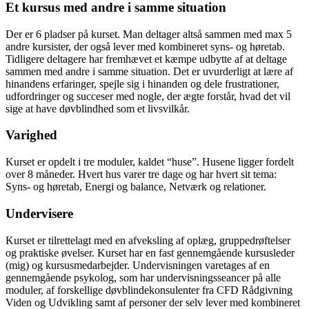
Et kursus med andre i samme situation
Der er 6 pladser på kurset. Man deltager altså sammen med max 5
andre kursister, der også lever med kombineret syns- og høretab.
Tidligere deltagere har fremhævet et kæmpe udbytte af at deltage
sammen med andre i samme situation. Det er uvurderligt at lære af
hinandens erfaringer, spejle sig i hinanden og dele frustrationer,
udfordringer og succeser med nogle, der ægte forstår, hvad det vil
sige at have døvblindhed som et livsvilkår.
Varighed
Kurset er opdelt i tre moduler, kaldet “huse”. Husene ligger fordelt
over 8 måneder. Hvert hus varer tre dage og har hvert sit tema:
Syns- og høretab, Energi og balance, Netværk og relationer.
Undervisere
Kurset er tilrettelagt med en afveksling af oplæg, gruppedrøftelser
og praktiske øvelser. Kurset har en fast gennemgående kursusleder
(mig) og kursusmedarbejder. Undervisningen varetages af en
gennemgående psykolog, som har undervisningsseancer på alle
moduler, af forskellige døvblindekonsulenter fra CFD Rådgivning
Viden og Udvikling samt af personer der selv lever med kombineret