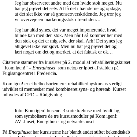
Jeg har observeret andre med den hvide stok meget. Nu
har jeg prøvet det selv. At få det i hænderne og opdage,
at det slet ikke var så grænseoverskridende. Jeg tror jeg
vil overveje en markeringsstok i fremtiden…
Jeg har altid synes, det var meget imponerende, hvad
blinde kan med den stok. Men når I så kommer her med
den stok og det er mig selv, der skal. Arh! Det synes jeg
alligevel ikke var sjovt. Men nu har jeg prøvet det og
lært noget om det og mærket, at det faktisk er ok…
Citaterne stammer fra kursister på 2. modul af rehabiliteringskurset
“Kom igen!” –
Energihuset
, som netop er løbet af stablen på
Fuglsangcentret i Fredericia.
Kom igen! er et helhedsorienteret rehabiliteringskursus særligt
udviklet til mennesker med kombineret syns- og høretab. Kurset
udbydes af CFD – Rådgivning.
foto: Kom igen! husene. 3 sorte træhuse med hvidt tag,
som symbolisere de tre kursusmoduler på Kom igen!:
AV -huset, Energihuset og netværkshuset
På
Energihuset
har kursisterne har blandt andet stiftet bekendtskab