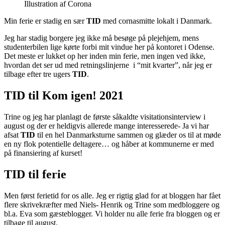
Illustration af Corona
Min ferie er stadig en sær
TID
med cornasmitte lokalt i Danmark.
Jeg har stadig borgere jeg ikke må besøge på plejehjem, mens
studenterbilen lige kørte forbi mit vindue her på kontoret i Odense.
Det meste er lukket op her inden min ferie, men ingen ved ikke,
hvordan det ser ud med retningslinjerne i “mit kvarter”, når jeg er
tilbage efter tre ugers
TID
.
TID til Kom igen! 2021
Trine og jeg har planlagt de første såkaldte visitationsinterview i
august og der er heldigvis allerede mange interesserede- Ja vi har
afsat
TID
til en hel Danmarksturne sammen og glæder os til at møde
en ny flok potentielle deltagere… og håber at kommunerne er med
på finansiering af kurset!
TID
til ferie
Men først ferietid for os alle. Jeg er rigtig glad for at bloggen har fået
flere skrivekræfter med Niels- Henrik og Trine som medbloggere og
bl.a. Eva som gæsteblogger. Vi holder nu alle ferie fra bloggen og er
tilbage til august.