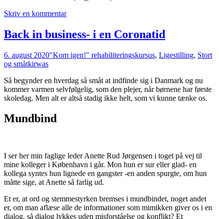
Skriv en kommentar
Back in business- i en Coronatid
6. august 2020
"Kom igen!" rehabiliteringskursus
,
Ligestilling
,
Stort
og småt
kirwas
Så begynder en hverdag så småt at indfinde sig i Danmark og nu
kommer varmen selvfølgelig, som den plejer, når børnene har første
skoledag. Men alt er altså stadig ikke helt, som vi kunne tænke os.
Mundbind
I ser her min faglige leder Anette Rud Jørgensen i toget på vej til
mine kolleger i København i går. Mon hun er sur eller glad- en
kollega syntes hun lignede en gangster -en anden spurgte, om hun
måtte sige, at Anette så farlig ud.
Et er, at ord og stemmestyrken bremses i mundbindet, noget andet
er, om man aflæse alle de informationer som mimikken giver os i en
dialog, så dialog lykkes uden misforståelse og konflikt? Et