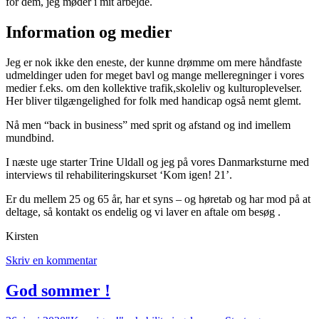
for dem, jeg møder i mit arbejde.
Information og medier
Jeg er nok ikke den eneste, der kunne drømme om mere håndfaste
udmeldinger uden for meget bavl og mange melleregninger i vores
medier f.eks. om den kollektive trafik,skoleliv og kulturoplevelser.
Her bliver tilgængelighed for folk med handicap også nemt glemt.
Nå men “back in business” med sprit og afstand og ind imellem
mundbind.
I næste uge starter Trine Uldall og jeg på vores Danmarksturne med
interviews til rehabiliteringskurset ‘Kom igen! 21’.
Er du mellem 25 og 65 år, har et syns – og høretab og har mod på at
deltage, så kontakt os endelig og vi laver en aftale om besøg .
Kirsten
Skriv en kommentar
God sommer !