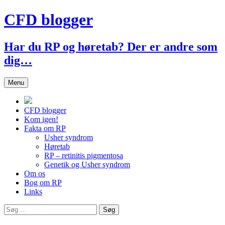
Hop
CFD blogger
til
indhold
Har du RP og høretab? Der er andre som
dig…
Menu
CFD blogger
Kom igen!
Fakta om RP
Usher syndrom
Høretab
RP – retinitis pigmentosa
Genetik og Usher syndrom
Om os
Bog om RP
Links
Søg
efter: