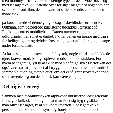
med mobility – at anvende forskellige typer af den hvide stok – og
med ledsageteknik. Citaterne ovenfor siger meget fint noget om den
svære konfrontation, det kan være at stifte bekendtskab med den
hvide stok.
på kurset havde vi denne gang besøg af døvblindekonsulent Eva
Oltmann, som udfordrede kursisterne udendørs i terrænet på
Fuglsangcentrets mobilitybane. Banen rummer rigtig mange
udfordringer, når synet er dårligt. Fx har banen en trappe med trin i
forskellige højder og dybder, forskellige typer af underlag og mange
andre forhindringer.
At kaste sig ud i at prøve en mobilitystok, nogle endda med lukkede
øjne, kræver mod. Mange oplever modstand mod stokken. For
hvem har egentlig lyst til at skilte med sit dårlige syn? Derfor kan det
også være rart at prøve det af i trygge rammer sammen med andre i
samme situation og mærke efter, om det er så grænseoverskridende,
som forventet og om det faktisk kan være en hjælp.
Det frigiver energi
Sammen med mobilitystokken afprøvede kursisterne ledsageteknik.
Ledsageteknik skal bidrage til, at man føler sig tryg og sikker, når
man bliver ledsaget, fx af sin kontaktperson. Ledsageteknik til
personer med kombineret syns- og høretab indeholder en del