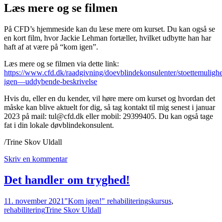
Læs mere og se filmen
På CFD’s hjemmeside kan du læse mere om kurset. Du kan også se
en kort film, hvor Jackie Lehman fortæller, hvilket udbytte han har
haft af at være på “kom igen”.
Læs mere og se filmen via dette link:
https://www.cfd.dk/raadgivning/doevblindekonsulenter/stoettemulighe
igen—uddybende-beskrivelse
Hvis du, eller en du kender, vil høre mere om kurset og hvordan det
måske kan blive aktuelt for dig, så tag kontakt til mig senest i januar
2023 på mail: tul@cfd.dk eller mobil: 29399405. Du kan også tage
fat i din lokale døvblindekonsulent.
/Trine Skov Uldall
Skriv en kommentar
Det handler om tryghed!
11. november 2021
"Kom igen!" rehabiliteringskursus
,
rehabilitering
Trine Skov Uldall