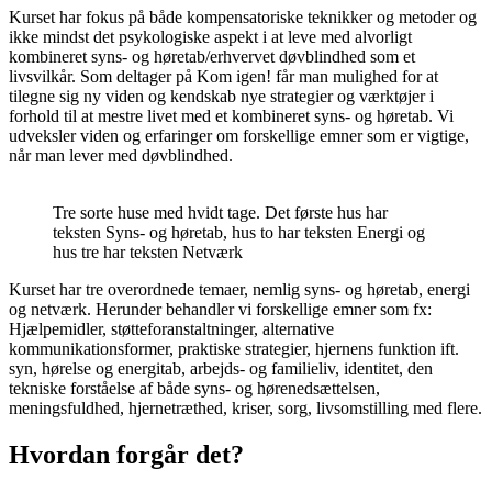
Kurset har fokus på både kompensatoriske teknikker og metoder og
ikke mindst det psykologiske aspekt i at leve med alvorligt
kombineret syns- og høretab/erhvervet døvblindhed som et
livsvilkår. Som deltager på Kom igen! får man mulighed for at
tilegne sig ny viden og kendskab nye strategier og værktøjer i
forhold til at mestre livet med et kombineret syns- og høretab. Vi
udveksler viden og erfaringer om forskellige emner som er vigtige,
når man lever med døvblindhed.
Tre sorte huse med hvidt tage. Det første hus har
teksten Syns- og høretab, hus to har teksten Energi og
hus tre har teksten Netværk
Kurset har tre overordnede temaer, nemlig syns- og høretab, energi
og netværk. Herunder behandler vi forskellige emner som fx:
Hjælpemidler, støtteforanstaltninger, alternative
kommunikationsformer, praktiske strategier, hjernens funktion ift.
syn, hørelse og energitab, arbejds- og familieliv, identitet, den
tekniske forståelse af både syns- og hørenedsættelsen,
meningsfuldhed, hjernetræthed, kriser, sorg, livsomstilling med flere.
Hvordan forgår det?