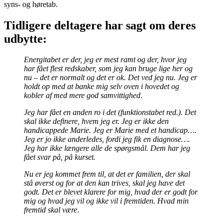
syns- og høretab.
Tidligere deltagere har sagt om deres
udbytte:
Energitabet er der, jeg er mest ramt og der, hvor jeg
har fået flest redskaber, som jeg kan bruge lige her og
nu – det er normalt og det er ok. Det ved jeg nu. Jeg er
holdt op med at banke mig selv oven i hovedet og
kobler af med mere god samvittighed
.
Jeg har fået en anden ro i det (funktionstabet red.). Det
skal ikke definere, hvem jeg er. Jeg er ikke den
handicappede Marie. Jeg er Marie med et handicap….
Jeg er jo ikke anderledes, fordi jeg fik en diagnose….
Jeg har ikke længere alle de spørgsmål. Dem har jeg
fået svar på, på kurset.
Nu er jeg kommet frem til, at det er familien, der skal
stå øverst og for at den kan trives, skal jeg have det
godt. Det er blevet klarere for mig, hvad der er godt for
mig og hvad jeg vil og ikke vil i fremtiden. Hvad min
fremtid skal være
.