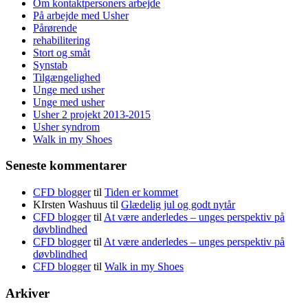
Om kontaktpersoners arbejde
På arbejde med Usher
Pårørende
rehabilitering
Stort og småt
Synstab
Tilgængelighed
Unge med usher
Unge med usher
Usher 2 projekt 2013-2015
Usher syndrom
Walk in my Shoes
Seneste kommentarer
CFD blogger
til
Tiden er kommet
KIrsten Washuus
til
Glædelig jul og godt nytår
CFD blogger
til
At være anderledes – unges perspektiv på
døvblindhed
CFD blogger
til
At være anderledes – unges perspektiv på
døvblindhed
CFD blogger
til
Walk in my Shoes
Arkiver