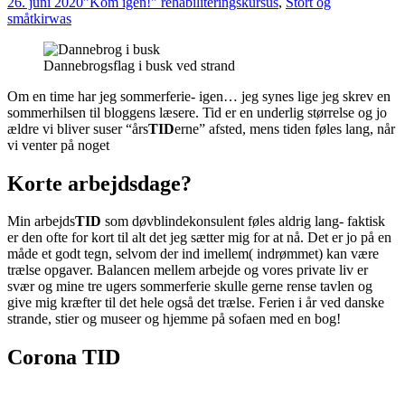
26. juni 2020
"Kom igen!" rehabiliteringskursus
,
Stort og
småt
kirwas
Dannebrogsflag i busk ved strand
Om en time har jeg sommerferie- igen… jeg synes lige jeg skrev en
sommerhilsen til bloggens læsere. Tid er en underlig størrelse og jo
ældre vi bliver suser “års
TID
erne” afsted, mens tiden føles lang, når
vi venter på noget
Korte arbejdsdage?
Min arbejds
TID
som døvblindekonsulent føles aldrig lang- faktisk
er den ofte for kort til alt det jeg sætter mig for at nå. Det er jo på en
måde et godt tegn, selvom der ind imellem( indrømmet) kan være
trælse opgaver. Balancen mellem arbejde og vores private liv er
svær og mine tre ugers sommerferie skulle gerne rense tavlen og
give mig kræfter til det hele også det trælse. Ferien i år ved danske
strande, stier og museer og hjemme på sofaen med en bog!
Corona TID