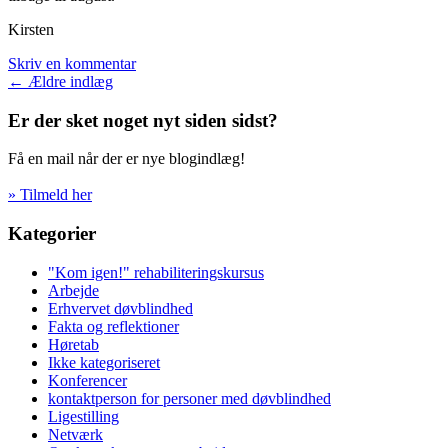
Kirsten
Skriv en kommentar
Indlægsnavigation
←
Ældre indlæg
Er der sket noget nyt siden sidst?
Få en mail når der er nye blogindlæg!
» Tilmeld her
Kategorier
"Kom igen!" rehabiliteringskursus
Arbejde
Erhvervet døvblindhed
Fakta og reflektioner
Høretab
Ikke kategoriseret
Konferencer
kontaktperson for personer med døvblindhed
Ligestilling
Netværk