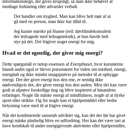
informationstegn, der gives kropsligt, så man ikke behøver at
modtage forklaring eller advarsler verbalt.
Det handler om tryghed. Man kan blive helt mør af at
gå med en person, man ikke har tillid til.
Jeg kunne mærke på Hanne (red: døvblindekonsulent
der ledsagede med ledsageteknik), at hun havde helt
styr på det. Det frigiver noget energi for mig.
Hvad er det egentlig, der giver mig energi?
Dette spørgsmål er netop essensen af
Energihuset
, hvor kursisterne
blandt andet også er blevet præsenteret for viden om træthed, energi,
energitab og ikke mindst smagsprøver på metoder til at opbygge
energi. Det der giver energi hos den ene, er nemlig ikke
nødvendigvis det, der giver energi hos den anden. Men det kan være
godt at afprøve forskellige ting og blive inspireret af hinandens
erfaringer. Nogle får måske energi af mindfulness, nogle af at dyrke
sport eller strikke. Og for nogle kan et hjælpemiddel eller bedre
belysning være med til at frigive energi.
Når det kombinerede sansetab udvikler sig, kan det der før har givet
energi måske pludselig blive en udfordring. Her kan det være rart at
have kendskab til andre energigivende aktiviteter eller hjælpemidler,