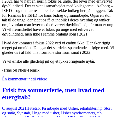
I 2021 har vi haft en særlig fokus på unge, der lever med erhvervet
døvblindhed. Det er sket i samarbejdet med kollegaerne i Aalborg –
ISHD – og det har resulteret i en række indlæg her på bloggen. Tak
for Rasmus fra ISHD for hans bidrag og samarbejde. Også en stor
tak til de unge, der ladet os få et indblik i deres hverdag og tanker
om, hvordan man lever med erhvervet døvblindhed, når man er ung.
Vi vil fremadrettet have et fokus på unge med erhvervet
døvblindhed, men ikke i samme omfang som i 2021.
Hvad der kommer i fokus 2022 ved vi endnu ikke. Der sker rigtig
meget på området. Det gør det særdeles spændende at følge med. Vi
glæder os i al fald til at formidle stort som småt i 2022.
Vi vil ønske alle glædelig jul og et lykkebringende nytår.
/Trine og Niels-Henrik
Én kommentar indtil videre
Frisk fra sommerferie, men hvad med
energitab?
6. august 2021
Høretab
,
På arbejde med Usher
,
rehabilitering
,
Stort
og småt
,
Synstab
,
Unge med usher
,
Usher syndrom
energitab
,