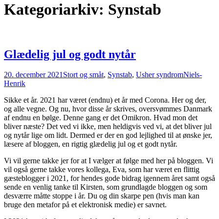
Kategoriarkiv: Synstab
Glædelig jul og godt nytår
20. december 2021
Stort og småt
,
Synstab
,
Usher syndrom
Niels-
Henrik
Sikke et år. 2021 har været (endnu) et år med Corona. Her og der,
og alle vegne. Og nu, hvor disse år skrives, oversvømmes Danmark
af endnu en bølge. Denne gang er det Omikron. Hvad mon det
bliver næste? Det ved vi ikke, men heldigvis ved vi, at det bliver jul
og nytår lige om lidt. Dermed er der en god lejlighed til at ønske jer,
læsere af bloggen, en rigtig glædelig jul og et godt nytår.
Vi vil gerne takke jer for at I vælger at følge med her på bloggen. Vi
vil også gerne takke vores kollega, Eva, som har været en flittig
gæsteblogger i 2021, for hendes gode bidrag igennem året samt også
sende en venlig tanke til Kirsten, som grundlagde bloggen og som
desværre måtte stoppe i år. Du og din skarpe pen (hvis man kan
bruge den metafor på et elektronisk medie) er savnet.