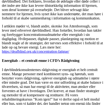
døvblindhed. Det forklares, hvordan de ødelagte eller døde celler i
det indre øre ikke kan levere tilstrækkelig information til hjernen,
som deraf kommer på overarbejde. Det bliver selvsagt ikke
nemmere for hjernen, hvis synet ikke kan understøtte, det man høre i
forhold til at skabe sammenhæng i information og kommunikation.
I artiklen møder vi, blandt andre, skotske Jon Attenborough, som
lever med erhvervet døvblindhed. Han fortæller, hvordan han takler
og forebygger koncentrationsudmattelse eller energitab i sin
dagligdag. Hvilepauser, digitale pauser, planlægning og motion er
blandt nogle af de strategier, der nævnes som effektive i forhold til at
lade op og bevare energi. Læs mere her:
https://deafblind.org.uk/concentration-fatigue/
Energitab – et centralt emne i CFD’s Rådgivning
I døvblindekonsulenternes rådgivning er energitab et helt centralt
emne. Mange personer med kombineret syns- og høretab, som
benytter vores rådgivning, oplever energitab og udmattelse i større
eller mindre grad. Det kan være en stor udfordring at skabe balance i
tilværelsen, så man har energi til de aktiviteter, man ønsker eller
forventes at have i hverdagen. Det kræver, at man finder strategier
og metoder til at kompensere og restituere. På vores
rehabiliteringskursus “Kom igen!” har vi derfor også et helt modul
eller hus, som vi kalder det, der handler netop om energi (du finder