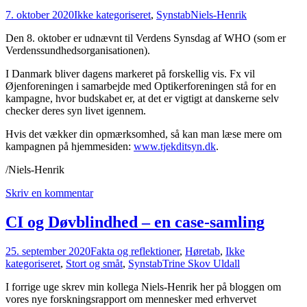
7. oktober 2020
Ikke kategoriseret
,
Synstab
Niels-Henrik
Den 8. oktober er udnævnt til Verdens Synsdag af WHO (som er
Verdenssundhedsorganisationen).
I Danmark bliver dagens markeret på forskellig vis. Fx vil
Øjenforeningen i samarbejde med Optikerforeningen stå for en
kampagne, hvor budskabet er, at det er vigtigt at danskerne selv
checker deres syn livet igennem.
Hvis det vækker din opmærksomhed, så kan man læse mere om
kampagnen på hjemmesiden:
www.tjekditsyn.dk
.
/Niels-Henrik
Skriv en kommentar
CI og Døvblindhed – en case-samling
25. september 2020
Fakta og reflektioner
,
Høretab
,
Ikke
kategoriseret
,
Stort og småt
,
Synstab
Trine Skov Uldall
I forrige uge skrev min kollega Niels-Henrik her på bloggen om
vores nye forskningsrapport om mennesker med erhvervet