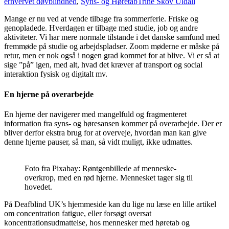
erhvervet døvblindhed
,
Syns- og Høretab
Trine Skov Uldall
Mange er nu ved at vende tilbage fra sommerferie. Friske og
genopladede. Hverdagen er tilbage med studie, job og andre
aktiviteter. Vi har mere normale tilstande i det danske samfund med
fremmøde på studie og arbejdspladser. Zoom møderne er måske på
retur, men er nok også i nogen grad kommet for at blive. Vi er så at
sige ”på” igen, med alt, hvad det kræver af transport og social
interaktion fysisk og digitalt mv.
En hjerne på overarbejde
En hjerne der navigerer med mangelfuld og fragmenteret
information fra syns- og høresansen kommer på overarbejde. Der er
bliver derfor ekstra brug for at overveje, hvordan man kan give
denne hjerne pauser, så man, så vidt muligt, ikke udmattes.
Foto fra Pixabay: Røntgenbillede af menneske-
overkrop, med en rød hjerne. Mennesket tager sig til
hovedet.
På Deafblind UK’s hjemmeside kan du lige nu læse en lille artikel
om concentration fatigue, eller forsøgt oversat
koncentrationsudmattelse, hos mennesker med høretab og