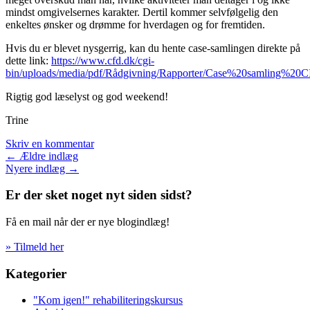
mindst omgivelsernes karakter. Dertil kommer selvfølgelig den
enkeltes ønsker og drømme for hverdagen og for fremtiden.
Hvis du er blevet nysgerrig, kan du hente case-samlingen direkte på
dette link:
https://www.cfd.dk/cgi-
bin/uploads/media/pdf/Rådgivning/Rapporter/Case%20samling%2
Rigtig god læselyst og god weekend!
Trine
Skriv en kommentar
Indlægsnavigation
←
Ældre indlæg
Nyere indlæg
→
Er der sket noget nyt siden sidst?
Få en mail når der er nye blogindlæg!
» Tilmeld her
Kategorier
"Kom igen!" rehabiliteringskursus