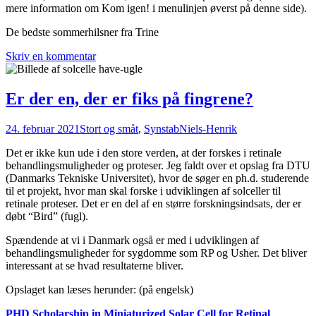
mere information om Kom igen! i menulinjen øverst på denne side).
De bedste sommerhilsner fra Trine
Skriv en kommentar
Er der en, der er fiks på fingrene?
24. februar 2021
Stort og småt
,
Synstab
Niels-Henrik
Det er ikke kun ude i den store verden, at der forskes i retinale
behandlingsmuligheder og proteser. Jeg faldt over et opslag fra DTU
(Danmarks Tekniske Universitet), hvor de søger en ph.d. studerende
til et projekt, hvor man skal forske i udviklingen af solceller til
retinale proteser. Det er en del af en større forskningsindsats, der er
døbt “Bird” (fugl).
Spændende at vi i Danmark også er med i udviklingen af
behandlingsmuligheder for sygdomme som RP og Usher. Det bliver
interessant at se hvad resultaterne bliver.
Opslaget kan læses herunder: (på engelsk)
PHD Scholarship in Miniaturized Solar Cell for Retinal