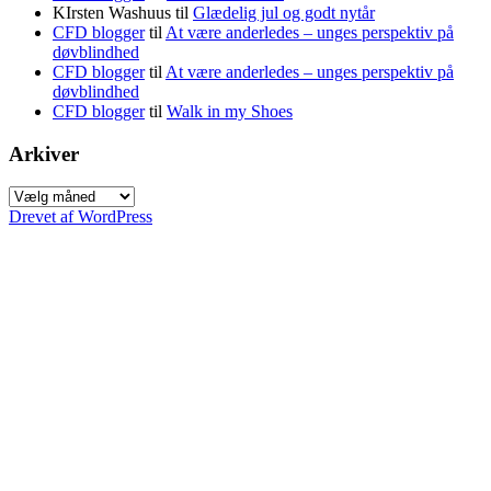
KIrsten Washuus
til
Glædelig jul og godt nytår
CFD blogger
til
At være anderledes – unges perspektiv på
døvblindhed
CFD blogger
til
At være anderledes – unges perspektiv på
døvblindhed
CFD blogger
til
Walk in my Shoes
Arkiver
Arkiver
Drevet af WordPress