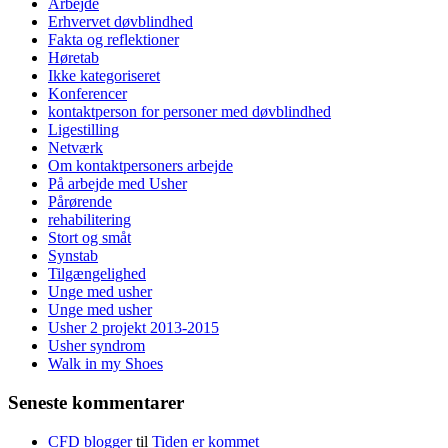
Arbejde
Erhvervet døvblindhed
Fakta og reflektioner
Høretab
Ikke kategoriseret
Konferencer
kontaktperson for personer med døvblindhed
Ligestilling
Netværk
Om kontaktpersoners arbejde
På arbejde med Usher
Pårørende
rehabilitering
Stort og småt
Synstab
Tilgængelighed
Unge med usher
Unge med usher
Usher 2 projekt 2013-2015
Usher syndrom
Walk in my Shoes
Seneste kommentarer
CFD blogger
til
Tiden er kommet