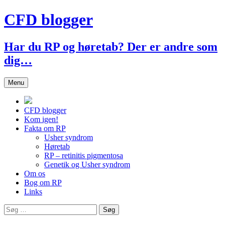
Hop
CFD blogger
til
indhold
Har du RP og høretab? Der er andre som
dig…
Menu
CFD blogger
Kom igen!
Fakta om RP
Usher syndrom
Høretab
RP – retinitis pigmentosa
Genetik og Usher syndrom
Om os
Bog om RP
Links
Søg
efter: