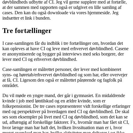
døvblindheds udbytte af CI. Jeg vil gerne supplere med at fortælle,
at der sammen med rapporten også er udgivet en lille samling af
cases. Den kan du også downloade via vores hjemmeside. Jeg
indsætter et link i bunden.
Tre fortællinger
I case-samlingen får du indblik i tre fortællinger om, hvordan det
kan opleves at have CI og leve med erhvervet døvblindhed. Casene
er anonymiserede og bygger på interviews med seks borgere, der
lever med CI og erhvervet døvblindhed.
Case-samlingen er målrettet personer, der lever med kombineret
syns- og høretab/erhvervet døvblindhed og som har, eller overvejer
at få, CI. Ligesom den også er målrettet pårørende og fagfolk på
området.
Du vil møde en yngre mand, der går i gymnasiet. En midaldrende
kvinde i job med løntilskud og en ældre kvinde, som er
folkepensionist. De tre cases repræsenterer vidt forskellige erfaringer
med og perspektiver på hverdagen med CI og døvblindhed. De skal
ses som eksempler på livet med CI og døvblindhed, som det kan se
ud, afhængig af forskellige faktorer. Fx, hvornår man har fået sit CI,
hvor længe man har haft det, hvilken livssituation man er i, hvor
meget overskud man har, hvilke aktiviteter man deltager i og ikke