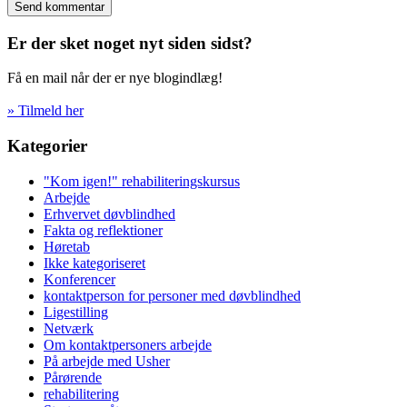
Er der sket noget nyt siden sidst?
Få en mail når der er nye blogindlæg!
» Tilmeld her
Kategorier
"Kom igen!" rehabiliteringskursus
Arbejde
Erhvervet døvblindhed
Fakta og reflektioner
Høretab
Ikke kategoriseret
Konferencer
kontaktperson for personer med døvblindhed
Ligestilling
Netværk
Om kontaktpersoners arbejde
På arbejde med Usher
Pårørende
rehabilitering