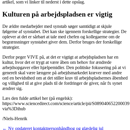
artikel, som vi linker til nederst i dette opslag.
Kulturen på arbejdspladsen er vigtig
De ældre medarbejder med synstab søger samtidigt at skjule
følgerne af synstabet. Det kan ske igennem forskellige strategier. De
oplever at det er sårbart at tale med chefen og kollegaerne om de
begrænsninger synstabet giver dem. Derfor bruges der forskellige
strategier.
Derfor peger VIVE på, at det er vigtigt at arbejdspladsen har en
kultur, hvor det er trygt at være åben om behov for ændrede
arbejdsopgaver eller hjælpemidler. Den politiske fokusering på at vi
generelt skal være længere på arbejdsmarkedet kræver med andre
ord en bevidsthed om at det stiller krav til arbejdspladsernes åbenhed
og villighed til at give plads til de fordringer de giver, når fx synet
ændrer sig.
Læs den fulde artikel her (på engelsk):
https://www.sciencedirect.com/science/article/pii/S089040652200039
via%3Dihub
/Niels-Henrik
Indlægsnavigation
←
Ny opdateret kontaktpersonhåndbog og glædelig jul