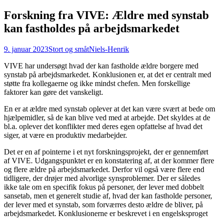
Forskning fra VIVE: Ældre med synstab
kan fastholdes på arbejdsmarkedet
9. januar 2023
Stort og småt
Niels-Henrik
VIVE har undersøgt hvad der kan fastholde ældre borgere med
synstab på arbejdsmarkedet. Konklusionen er, at det er centralt med
støtte fra kollegaerne og ikke mindst chefen. Men forskellige
faktorer kan gøre det vanskeligt.
En er at ældre med synstab oplever at det kan være svært at bede om
hjælpemidler, så de kan blive ved med at arbejde. Det skyldes at de
bl.a. oplever det konflikter med deres egen opfattelse af hvad det
siger, at være en produktiv medarbejder.
Det er en af pointerne i et nyt forskningsprojekt, der er gennemført
af VIVE. Udgangspunktet er en konstatering af, at der kommer flere
og flere ældre på arbejdsmarkedet. Derfor vil også være flere end
tidligere, der drøjer med alvorlige synsproblemer. Der er således
ikke tale om en specifik fokus på personer, der lever med dobbelt
sansetab, men et generelt studie af, hvad der kan fastholde personer,
der lever med et synstab, som forværres desto ældre de bliver, på
arbejdsmarkedet. Konklusionerne er beskrevet i en engelsksproget