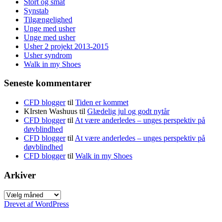
Stort og småt
Synstab
Tilgængelighed
Unge med usher
Unge med usher
Usher 2 projekt 2013-2015
Usher syndrom
Walk in my Shoes
Seneste kommentarer
CFD blogger
til
Tiden er kommet
KIrsten Washuus
til
Glædelig jul og godt nytår
CFD blogger
til
At være anderledes – unges perspektiv på
døvblindhed
CFD blogger
til
At være anderledes – unges perspektiv på
døvblindhed
CFD blogger
til
Walk in my Shoes
Arkiver
Arkiver
Drevet af WordPress