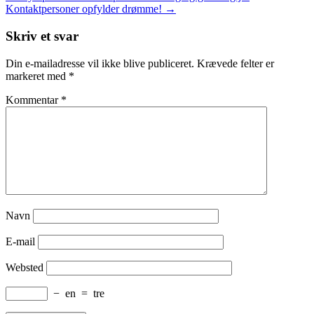
Kontaktpersoner opfylder drømme!
→
Skriv et svar
Din e-mailadresse vil ikke blive publiceret.
Krævede felter er
markeret med
*
Kommentar
*
Navn
E-mail
Websted
−
en
=
tre