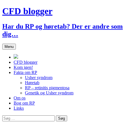
Hop
CFD blogger
til
indhold
Har du RP og høretab? Der er andre som
dig…
Menu
CFD blogger
Kom igen!
Fakta om RP
Usher syndrom
Høretab
RP – retinitis pigmentosa
Genetik og Usher syndrom
Om os
Bog om RP
Links
Søg
efter: