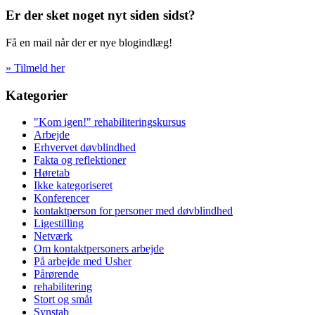
Er der sket noget nyt siden sidst?
Få en mail når der er nye blogindlæg!
» Tilmeld her
Kategorier
"Kom igen!" rehabiliteringskursus
Arbejde
Erhvervet døvblindhed
Fakta og reflektioner
Høretab
Ikke kategoriseret
Konferencer
kontaktperson for personer med døvblindhed
Ligestilling
Netværk
Om kontaktpersoners arbejde
På arbejde med Usher
Pårørende
rehabilitering
Stort og småt
Synstab