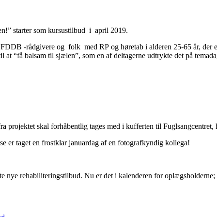
en!” starter som kursustilbud i april 2019.
ra FDDB -rådgivere og folk med RP og høretab i alderen 25-65 år, der e
til at “få balsam til sjælen”, som en af deltagerne udtrykte det på temad
a projektet skal forhåbentlig tages med i kufferten til Fuglsangcentret,
e er taget en frostklar januardag af en fotografkyndig kollega!
nye rehabiliteringstilbud. Nu er det i kalenderen for oplægsholderne; v