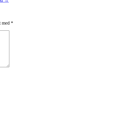
und
→
et med
*