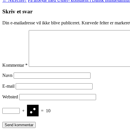
Indlægsnavigation
←
Nicecore?
På arbejde med Usher- konsulent i Dansk Blindesamf
Skriv et svar
Din e-mailadresse vil ikke blive publiceret.
Krævede felter er marker
Kommentar
*
Navn
E-mail
Websted
+
=
10