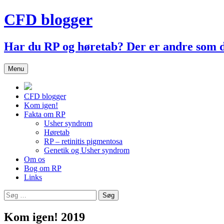
Hop
CFD blogger
til
indhold
Har du RP og høretab? Der er andre som
Menu
CFD blogger
Kom igen!
Fakta om RP
Usher syndrom
Høretab
RP – retinitis pigmentosa
Genetik og Usher syndrom
Om os
Bog om RP
Links
Søg
efter:
Kom igen! 2019