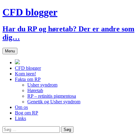
Hop
CFD blogger
til
indhold
Har du RP og høretab? Der er andre som
dig…
Menu
CFD blogger
Kom igen!
Fakta om RP
Usher syndrom
Høretab
RP – retinitis pigmentosa
Genetik og Usher syndrom
Om os
Bog om RP
Links
Søg
efter: