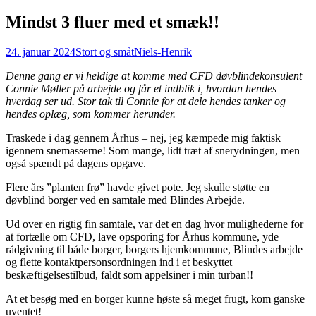
Mindst 3 fluer med et smæk!!
24. januar 2024
Stort og småt
Niels-Henrik
Denne gang er vi heldige at komme med CFD døvblindekonsulent
Connie Møller på arbejde og får et indblik i, hvordan hendes
hverdag ser ud. Stor tak til Connie for at dele hendes tanker og
hendes oplæg, som kommer herunder.
Traskede i dag gennem Århus – nej, jeg kæmpede mig faktisk
igennem snemasserne! Som mange, lidt træt af snerydningen, men
også spændt på dagens opgave.
Flere års ”planten frø” havde givet pote. Jeg skulle støtte en
døvblind borger ved en samtale med Blindes Arbejde.
Ud over en rigtig fin samtale, var det en dag hvor mulighederne for
at fortælle om CFD, lave opsporing for Århus kommune, yde
rådgivning til både borger, borgers hjemkommune, Blindes arbejde
og flette kontaktpersonsordningen ind i et beskyttet
beskæftigelsestilbud, faldt som appelsiner i min turban!!
At et besøg med en borger kunne høste så meget frugt, kom ganske
uventet!