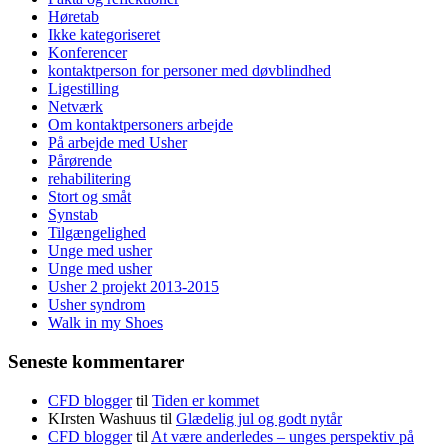
Høretab
Ikke kategoriseret
Konferencer
kontaktperson for personer med døvblindhed
Ligestilling
Netværk
Om kontaktpersoners arbejde
På arbejde med Usher
Pårørende
rehabilitering
Stort og småt
Synstab
Tilgængelighed
Unge med usher
Unge med usher
Usher 2 projekt 2013-2015
Usher syndrom
Walk in my Shoes
Seneste kommentarer
CFD blogger
til
Tiden er kommet
KIrsten Washuus
til
Glædelig jul og godt nytår
CFD blogger
til
At være anderledes – unges perspektiv på