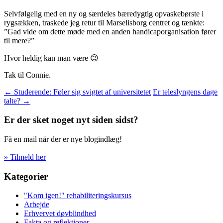
Selvfølgelig med en ny og særdeles bæredygtig opvaskebørste i
rygsækken, traskede jeg retur til Marselisborg centret og tænkte:
”Gad vide om dette møde med en anden handicaporganisation fører
til mere?”
Hvor heldig kan man være 😉
Tak til Connie.
Indlægsnavigation
←
Studerende: Føler sig svigtet af universitetet
Er teleslyngens dage
talte?
→
Er der sket noget nyt siden sidst?
Få en mail når der er nye blogindlæg!
» Tilmeld her
Kategorier
"Kom igen!" rehabiliteringskursus
Arbejde
Erhvervet døvblindhed
Fakta og reflektioner