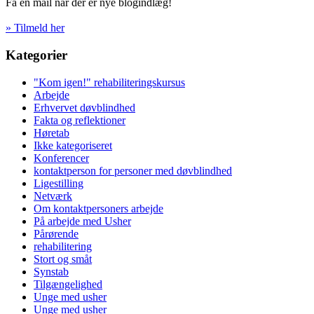
Få en mail når der er nye blogindlæg!
» Tilmeld her
Kategorier
"Kom igen!" rehabiliteringskursus
Arbejde
Erhvervet døvblindhed
Fakta og reflektioner
Høretab
Ikke kategoriseret
Konferencer
kontaktperson for personer med døvblindhed
Ligestilling
Netværk
Om kontaktpersoners arbejde
På arbejde med Usher
Pårørende
rehabilitering
Stort og småt
Synstab
Tilgængelighed
Unge med usher
Unge med usher