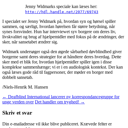
Jenny Widmarks speciale kan læses her:
http://hdl.handle.net/2077/69743
I specialet ser Jenny Widmark på, hvordan syn og hørsel spiller
sammen, og særligt, hvordan hørelsen får større betydning, når
synes forsvinder. Hun har interviewet syv borgere om deres liv,
livskvalitet og brug af hjælpemidler med fokus på de ændringer, der
sker, når sansetabet ændrer sig.
Widmark undersøger også den øgede sårbarhed døvblindhed giver
borgerne samt deres strategier for at håndtere deres hverdag. Dette
sker med et blik for, hvordan hjælpemidler spiller igen i disse
komplekse sammenhænge; vi er i en audiologisk kontekst. Der kan
også læses gode råd til fagpersoner, der møder en borger med
dobbelt sansetab.
/Niels-Henrik M. Hansen
Indlægsnavigation
←
Deafblind International lancerer ny korrespondancegruppe for
unge verden over
Det handler om tryghed!
→
Skriv et svar
Din e-mailadresse vil ikke blive publiceret.
Krævede felter er