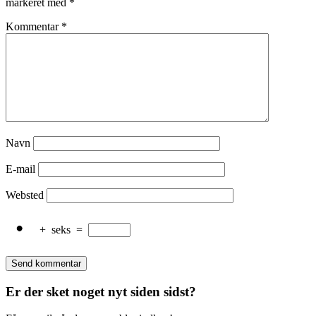
markeret med
*
Kommentar
*
Navn
E-mail
Websted
+
seks
=
Er der sket noget nyt siden sidst?