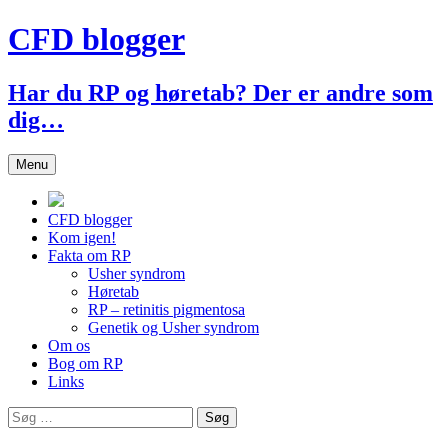
Hop
CFD blogger
til
indhold
Har du RP og høretab? Der er andre som
dig…
Menu
CFD blogger
Kom igen!
Fakta om RP
Usher syndrom
Høretab
RP – retinitis pigmentosa
Genetik og Usher syndrom
Om os
Bog om RP
Links
Søg
efter: