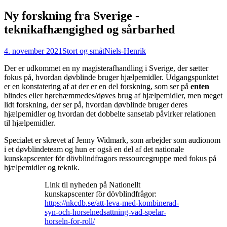
Ny forskning fra Sverige -
teknikafhængighed og sårbarhed
4. november 2021
Stort og småt
Niels-Henrik
Der er udkommet en ny magisterafhandling i Sverige, der sætter
fokus på, hvordan døvblinde bruger hjælpemidler. Udgangspunktet
er en konstatering af at der er en del forskning, som ser på
enten
blindes eller hørehæmmedes/døves brug af hjælpemidler, men meget
lidt forskning, der ser på, hvordan døvblinde bruger deres
hjælpemidler og hvordan det dobbelte sansetab påvirker relationen
til hjælpemidler.
Specialet er skrevet af Jenny Widmark, som arbejder som audionom
i et døvblindeteam og hun er også en del af det nationale
kunskapscenter för dövblindfragors ressourcegruppe med fokus på
hjælpemidler og teknik.
Link til nyheden på Nationellt
kunskapscenter för dövblindfrågor:
https://nkcdb.se/att-leva-med-kombinerad-
syn-och-horselnedsattning-vad-spelar-
horseln-for-roll/