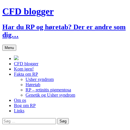
Hop
CFD blogger
til
indhold
Har du RP og høretab? Der er andre som
dig…
Menu
CFD blogger
Kom igen!
Fakta om RP
Usher syndrom
Høretab
RP – retinitis pigmentosa
Genetik og Usher syndrom
Om os
Bog om RP
Links
Søg
efter: