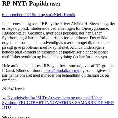
RP-NYT: Papildruser
6. december 2021
Stort og småt
Niels-Henrik
I den seneste udgave af RP-nyt beskriver Alvilda H. Steensberg, der
er læge og ph.d.- studerende ved afdelingen for Øjensygdomme,
Rigshospitalet (Glostrup), hvorledes personer, der har Usher
Syndrom, også har en forhøjet risiko for papildruser. Det er ikke
noget man som patient nødvendigvis mærker noget til, men det kan
på sigt give problemer med fx synsfeltet. Alvilda undersøger i
hendes ph.d.-projekt forekomsten af papildruser blandt personer
med Usher syndrom og hvilken betydning det har for deres syn.
Hele artiklen kan læses i RP-nyt – her – som udgives af RP-gruppen
i Dansk Blindesamfund.
https://blind.dk/rp-nyt
og som udgives et
par gange om året med nyheder om behandling og diagnostik på
området.
/Niels-Henrik
Indlægsnavigation
←
Ny udgivelse fra ISHD: At være barn og ung med Usher
Syndrom
FRUGTBART INNOVATIONS-SAMARBEJDE MED
DTU
→
Skriv et svar