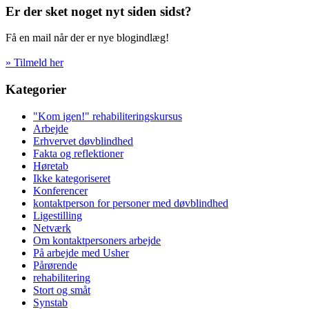
Er der sket noget nyt siden sidst?
Få en mail når der er nye blogindlæg!
» Tilmeld her
Kategorier
"Kom igen!" rehabiliteringskursus
Arbejde
Erhvervet døvblindhed
Fakta og reflektioner
Høretab
Ikke kategoriseret
Konferencer
kontaktperson for personer med døvblindhed
Ligestilling
Netværk
Om kontaktpersoners arbejde
På arbejde med Usher
Pårørende
rehabilitering
Stort og småt
Synstab