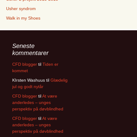
Usher syndrom
Walk in my Shoes
Seneste
kommentarer
CFD blogger
til
Tiden er
kommet
KIrsten Washuus
til
Glædelig
jul og godt nytår
CFD blogger
til
At være
anderledes – unges
perspektiv på døvblindhed
CFD blogger
til
At være
anderledes – unges
perspektiv på døvblindhed