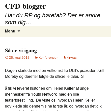
CFD blogger
Hop
til
Har du RP og høretab? Der er andre
indhold
som dig…
Søg
Menu
efter:
Så er vi igang
26. maj 2015
Konferencer
kirwas
Dagen startede med en velkomst fra DBI’s præsident Gill
Moreby og derefter fulgte de officielle taler. S
å fik vi leveret historien om Helen Keller af unge
mennesker fra Youth Network med en lille
teaterforestilling. De viste os, hvordan Helen Keller
udviklede sig gennem sine første år, og hvordan det gik