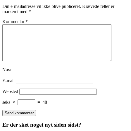
Din e-mailadresse vil ikke blive publiceret.
Krævede felter er
markeret med
*
Kommentar
*
Navn
E-mail
Websted
seks
×
=
48
Er der sket noget nyt siden sidst?