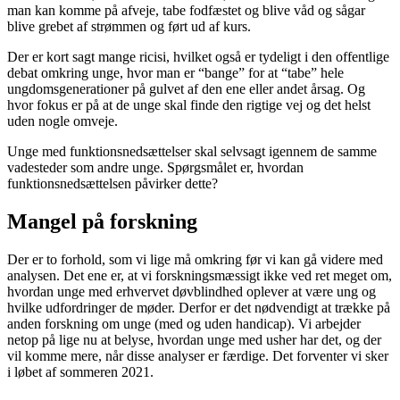
man kan komme på afveje, tabe fodfæstet og blive våd og sågar
blive grebet af strømmen og ført ud af kurs.
Der er kort sagt mange ricisi, hvilket også er tydeligt i den offentlige
debat omkring unge, hvor man er “bange” for at “tabe” hele
ungdomsgenerationer på gulvet af den ene eller andet årsag. Og
hvor fokus er på at de unge skal finde den rigtige vej og det helst
uden nogle omveje.
Unge med funktionsnedsættelser skal selvsagt igennem de samme
vadesteder som andre unge. Spørgsmålet er, hvordan
funktionsnedsættelsen påvirker dette?
Mangel på forskning
Der er to forhold, som vi lige må omkring før vi kan gå videre med
analysen. Det ene er, at vi forskningsmæssigt ikke ved ret meget om,
hvordan unge med erhvervet døvblindhed oplever at være ung og
hvilke udfordringer de møder. Derfor er det nødvendigt at trække på
anden forskning om unge (med og uden handicap). Vi arbejder
netop på lige nu at belyse, hvordan unge med usher har det, og der
vil komme mere, når disse analyser er færdige. Det forventer vi sker
i løbet af sommeren 2021.