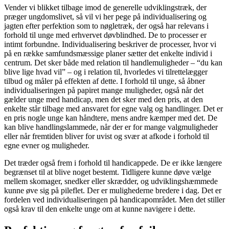
Vender vi blikket tilbage imod de generelle udviklingstræk, der
præger ungdomslivet, så vil vi her pege på individualisering og
jagten efter perfektion som to nøgletræk, der også har relevans i
forhold til unge med erhvervet døvblindhed. De to processer er
intimt forbundne. Individualisering beskriver de processer, hvor vi
på en række samfundsmæssige planer sætter det enkelte individ i
centrum. Det sker både med relation til handlemuligheder – “du kan
blive lige hvad vil” – og i relation til, hvorledes vi tilrettelægger
tilbud og måler på effekten af dette. I forhold til unge, så åbner
individualiseringen på papiret mange muligheder, også når det
gælder unge med handicap, men det sker med den pris, at den
enkelte står tilbage med ansvaret for egne valg og handlinger. Det er
en pris nogle unge kan håndtere, mens andre kæmper med det. De
kan blive handlingslammede, når der er for mange valgmuligheder
eller når fremtiden bliver for uvist og svær at afkode i forhold til
egne evner og muligheder.
Det træder også frem i forhold til handicappede. De er ikke længere
begrænset til at blive noget bestemt. Tidligere kunne døve vælge
mellem skomager, snedker eller skrædder, og udviklingshæmmede
kunne øve sig på pileflet. Der er mulighederne bredere i dag. Det er
fordelen ved individualiseringen på handicapområdet. Men det stiller
også krav til den enkelte unge om at kunne navigere i dette.