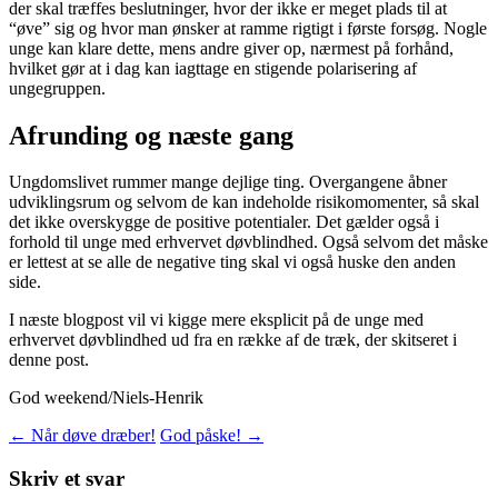
der skal træffes beslutninger, hvor der ikke er meget plads til at
“øve” sig og hvor man ønsker at ramme rigtigt i første forsøg. Nogle
unge kan klare dette, mens andre giver op, nærmest på forhånd,
hvilket gør at i dag kan iagttage en stigende polarisering af
ungegruppen.
Afrunding og næste gang
Ungdomslivet rummer mange dejlige ting. Overgangene åbner
udviklingsrum og selvom de kan indeholde risikomomenter, så skal
det ikke overskygge de positive potentialer. Det gælder også i
forhold til unge med erhvervet døvblindhed. Også selvom det måske
er lettest at se alle de negative ting skal vi også huske den anden
side.
I næste blogpost vil vi kigge mere eksplicit på de unge med
erhvervet døvblindhed ud fra en række af de træk, der skitseret i
denne post.
God weekend/Niels-Henrik
Indlægsnavigation
←
Når døve dræber!
God påske!
→
Skriv et svar