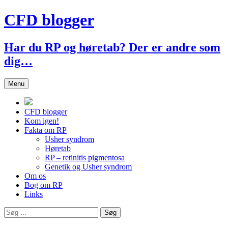
Hop
CFD blogger
til
indhold
Har du RP og høretab? Der er andre som
dig…
Menu
CFD blogger
Kom igen!
Fakta om RP
Usher syndrom
Høretab
RP – retinitis pigmentosa
Genetik og Usher syndrom
Om os
Bog om RP
Links
Søg
efter: