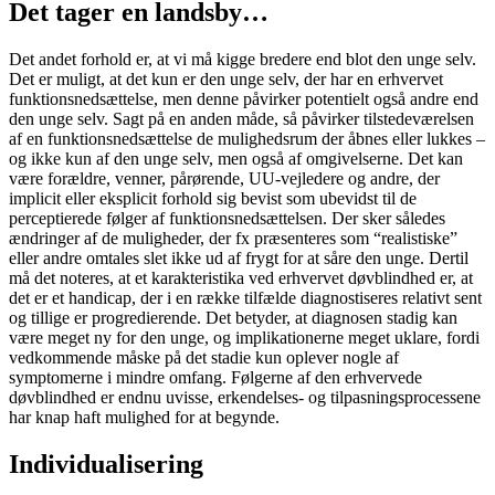
Det tager en landsby…
Det andet forhold er, at vi må kigge bredere end blot den unge selv.
Det er muligt, at det kun er den unge selv, der har en erhvervet
funktionsnedsættelse, men denne påvirker potentielt også andre end
den unge selv. Sagt på en anden måde, så påvirker tilstedeværelsen
af en funktionsnedsættelse de mulighedsrum der åbnes eller lukkes –
og ikke kun af den unge selv, men også af omgivelserne. Det kan
være forældre, venner, pårørende, UU-vejledere og andre, der
implicit eller eksplicit forhold sig bevist som ubevidst til de
perceptierede følger af funktionsnedsættelsen. Der sker således
ændringer af de muligheder, der fx præsenteres som “realistiske”
eller andre omtales slet ikke ud af frygt for at såre den unge. Dertil
må det noteres, at et karakteristika ved erhvervet døvblindhed er, at
det er et handicap, der i en række tilfælde diagnostiseres relativt sent
og tillige er progredierende. Det betyder, at diagnosen stadig kan
være meget ny for den unge, og implikationerne meget uklare, fordi
vedkommende måske på det stadie kun oplever nogle af
symptomerne i mindre omfang. Følgerne af den erhvervede
døvblindhed er endnu uvisse, erkendelses- og tilpasningsprocessene
har knap haft mulighed for at begynde.
Individualisering