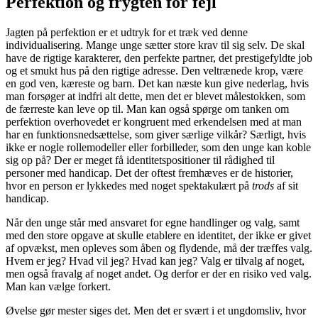
Perfektion og frygten for fejl
Jagten på perfektion er et udtryk for et træk ved denne
individualisering. Mange unge sætter store krav til sig selv. De skal
have de rigtige karakterer, den perfekte partner, det prestigefyldte job
og et smukt hus på den rigtige adresse. Den veltrænede krop, være
en god ven, kæreste og barn. Det kan næste kun give nederlag, hvis
man forsøger at indfri alt dette, men det er blevet målestokken, som
de færreste kan leve op til. Man kan også spørge om tanken om
perfektion overhovedet er kongruent med erkendelsen med at man
har en funktionsnedsættelse, som giver særlige vilkår? Særligt, hvis
ikke er nogle rollemodeller eller forbilleder, som den unge kan koble
sig op på? Der er meget få identitetspositioner til rådighed til
personer med handicap. Det der oftest fremhæves er de historier,
hvor en person er lykkedes med noget spektakulært på
trods
af sit
handicap.
Når den unge står med ansvaret for egne handlinger og valg, samt
med den store opgave at skulle etablere en identitet, der ikke er givet
af opvækst, men opleves som åben og flydende, må der træffes valg.
Hvem er jeg? Hvad vil jeg? Hvad kan jeg? Valg er tilvalg af noget,
men også fravalg af noget andet. Og derfor er der en risiko ved valg.
Man kan vælge forkert.
Øvelse gør mester siges det. Men det er svært i et ungdomsliv, hvor