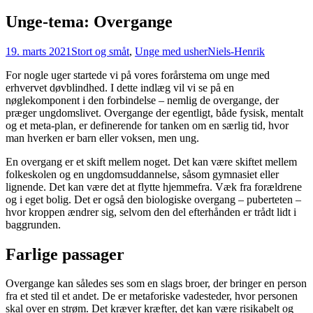
Unge-tema: Overgange
19. marts 2021
Stort og småt
,
Unge med usher
Niels-Henrik
For nogle uger startede vi på vores forårstema om unge med
erhvervet døvblindhed. I dette indlæg vil vi se på en
nøglekomponent i den forbindelse – nemlig de overgange, der
præger ungdomslivet. Overgange der egentligt, både fysisk, mentalt
og et meta-plan, er definerende for tanken om en særlig tid, hvor
man hverken er barn eller voksen, men ung.
En overgang er et skift mellem noget. Det kan være skiftet mellem
folkeskolen og en ungdomsuddannelse, såsom gymnasiet eller
lignende. Det kan være det at flytte hjemmefra. Væk fra forældrene
og i eget bolig. Det er også den biologiske overgang – puberteten –
hvor kroppen ændrer sig, selvom den del efterhånden er trådt lidt i
baggrunden.
Farlige passager
Overgange kan således ses som en slags broer, der bringer en person
fra et sted til et andet. De er metaforiske vadesteder, hvor personen
skal over en strøm. Det kræver kræfter, det kan være risikabelt og