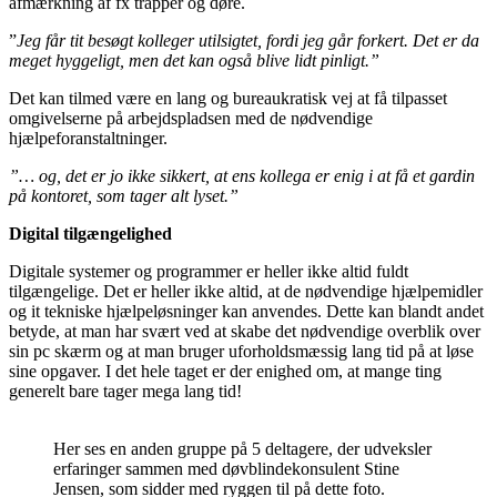
afmærkning af fx trapper og døre.
”
Jeg får tit besøgt kolleger utilsigtet, fordi jeg går forkert. Det er da
meget hyggeligt, men det kan også blive lidt pinligt.”
Det kan tilmed være en lang og bureaukratisk vej at få tilpasset
omgivelserne på arbejdspladsen med de nødvendige
hjælpeforanstaltninger.
”… og, det er jo ikke sikkert, at ens kollega er enig i at få et gardin
på kontoret, som tager alt lyset.”
Digital tilgængelighed
Digitale systemer og programmer er heller ikke altid fuldt
tilgængelige. Det er heller ikke altid, at de nødvendige hjælpemidler
og it tekniske hjælpeløsninger kan anvendes. Dette kan blandt andet
betyde, at man har svært ved at skabe det nødvendige overblik over
sin pc skærm og at man bruger uforholdsmæssig lang tid på at løse
sine opgaver. I det hele taget er der enighed om, at mange ting
generelt bare tager mega lang tid!
Her ses en anden gruppe på 5 deltagere, der udveksler
erfaringer sammen med døvblindekonsulent Stine
Jensen, som sidder med ryggen til på dette foto.