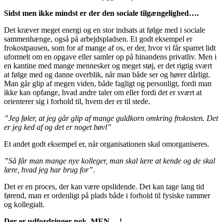
Sidst men ikke mindst er der den sociale tilgængelighed….
Det kræver meget energi og en stor indsats at følge med i sociale
sammenhænge, også på arbejdspladsen. Et godt eksempel er
frokostpausen, som for af mange af os, er der, hvor vi får sparret lidt
uformelt om en opgave eller samler op på hinandens privatliv. Men i
en kantine med mange mennesker og meget støj, er det rigtig svært
at følge med og danne overblik, når man både ser og hører dårligt.
Man går glip af megen viden, både fagligt og personligt, fordi man
ikke kan opfange, hvad andre taler om eller fordi det er svært at
orienterer sig i forhold til, hvem der er til stede.
”Jeg føler, at jeg går glip af mange guldkorn omkring frokosten. Det
er jeg ked af og det er noget bøvl”
Et andet godt eksempel er, når organisationen skal omorganiseres.
”Så får man mange nye kolleger, man skal lære at kende og de skal
lære, hvad jeg har brug for”.
Det er en proces, der kan være opslidende. Det kan tage lang tid
førend, man er ordenligt på plads både i forhold til fysiske rammer
og kollegialt.
Der er udfordringer nok, MEN….!