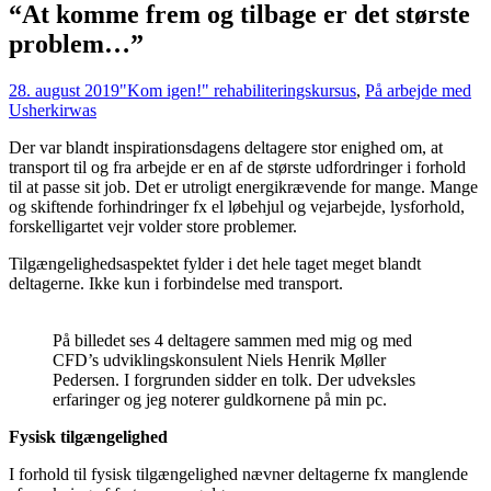
“At komme frem og tilbage er det største
problem…”
28. august 2019
"Kom igen!" rehabiliteringskursus
,
På arbejde med
Usher
kirwas
Der var blandt inspirationsdagens deltagere stor enighed om, at
transport til og fra arbejde er en af de største udfordringer i forhold
til at passe sit job. Det er utroligt energikrævende for mange. Mange
og skiftende forhindringer fx el løbehjul og vejarbejde, lysforhold,
forskelligartet vejr volder store problemer.
Tilgængelighedsaspektet fylder i det hele taget meget blandt
deltagerne. Ikke kun i forbindelse med transport.
På billedet ses 4 deltagere sammen med mig og med
CFD’s udviklingskonsulent Niels Henrik Møller
Pedersen. I forgrunden sidder en tolk. Der udveksles
erfaringer og jeg noterer guldkornene på min pc.
Fysisk tilgængelighed
I forhold til fysisk tilgængelighed nævner deltagerne fx manglende