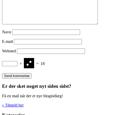
Navn
E-mail
Websted
×
=
18
Er der sket noget nyt siden sidst?
Få en mail når der er nye blogindlæg!
» Tilmeld her