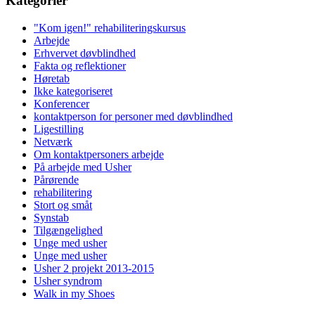
Kategorier
"Kom igen!" rehabiliteringskursus
Arbejde
Erhvervet døvblindhed
Fakta og reflektioner
Høretab
Ikke kategoriseret
Konferencer
kontaktperson for personer med døvblindhed
Ligestilling
Netværk
Om kontaktpersoners arbejde
På arbejde med Usher
Pårørende
rehabilitering
Stort og småt
Synstab
Tilgængelighed
Unge med usher
Unge med usher
Usher 2 projekt 2013-2015
Usher syndrom
Walk in my Shoes