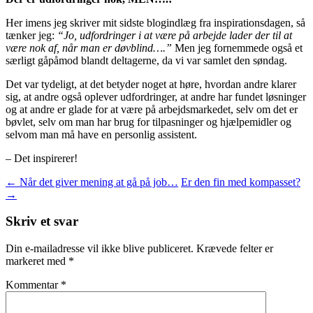
Her imens jeg skriver mit sidste blogindlæg fra inspirationsdagen, så
tænker jeg:
“Jo, udfordringer i at være på arbejde lader der til at
være nok af, når man er døvblind….”
Men jeg fornemmede også et
særligt gåpåmod blandt deltagerne, da vi var samlet den søndag.
Det var tydeligt, at det betyder noget at høre, hvordan andre klarer
sig, at andre også oplever udfordringer, at andre har fundet løsninger
og at andre er glade for at være på arbejdsmarkedet, selv om det er
bøvlet, selv om man har brug for tilpasninger og hjælpemidler og
selvom man må have en personlig assistent.
– Det inspirerer!
Indlægsnavigation
←
Når det giver mening at gå på job…
Er den fin med kompasset?
→
Skriv et svar
Din e-mailadresse vil ikke blive publiceret.
Krævede felter er
markeret med
*
Kommentar
*