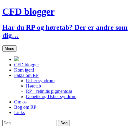
Hop
CFD blogger
til
indhold
Har du RP og høretab? Der er andre som
dig…
Menu
CFD blogger
Kom igen!
Fakta om RP
Usher syndrom
Høretab
RP – retinitis pigmentosa
Genetik og Usher syndrom
Om os
Bog om RP
Links
Søg
efter: