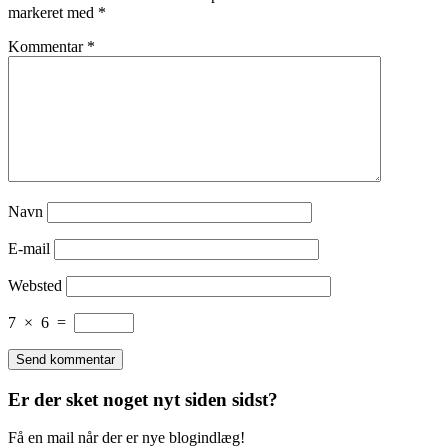
markeret med
*
Kommentar
*
Navn
E-mail
Websted
7
×
6
=
Er der sket noget nyt siden sidst?
Få en mail når der er nye blogindlæg!