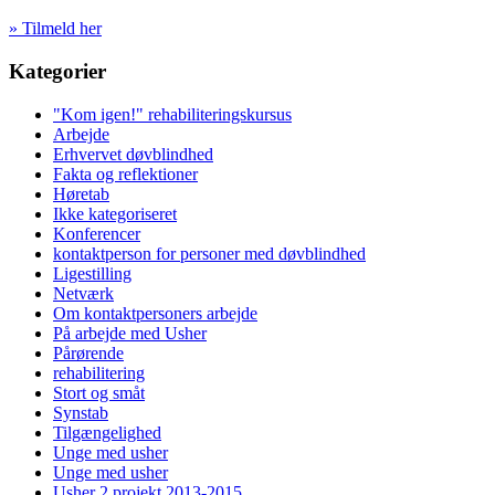
» Tilmeld her
Kategorier
"Kom igen!" rehabiliteringskursus
Arbejde
Erhvervet døvblindhed
Fakta og reflektioner
Høretab
Ikke kategoriseret
Konferencer
kontaktperson for personer med døvblindhed
Ligestilling
Netværk
Om kontaktpersoners arbejde
På arbejde med Usher
Pårørende
rehabilitering
Stort og småt
Synstab
Tilgængelighed
Unge med usher
Unge med usher
Usher 2 projekt 2013-2015