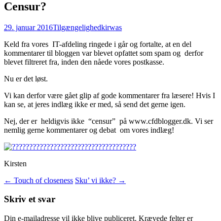
Censur?
29. januar 2016
Tilgængelighed
kirwas
Keld fra vores IT-afdeling ringede i går og fortalte, at en del
kommentarer til bloggen var blevet opfattet som spam og derfor
blevet filtreret fra, inden den nåede vores postkasse.
Nu er det løst.
Vi kan derfor være gået glip af gode kommentarer fra læsere! Hvis I
kan se, at jeres indlæg ikke er med, så send det gerne igen.
Nej, der er heldigvis ikke “censur” på www.cfdblogger.dk. Vi ser
nemlig gerne kommentarer og debat om vores indlæg!
Kirsten
Indlægsnavigation
←
Touch of closeness
Sku’ vi ikke?
→
Skriv et svar
Din e-mailadresse vil ikke blive publiceret.
Krævede felter er