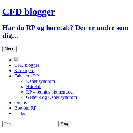
Hop
CFD blogger
til
indhold
Har du RP og høretab? Der er andre som
dig…
Menu
CFD blogger
Kom igen!
Fakta om RP
Usher syndrom
Høretab
RP – retinitis pigmentosa
Genetik og Usher syndrom
Om os
Bog om RP
Links
Søg
efter: