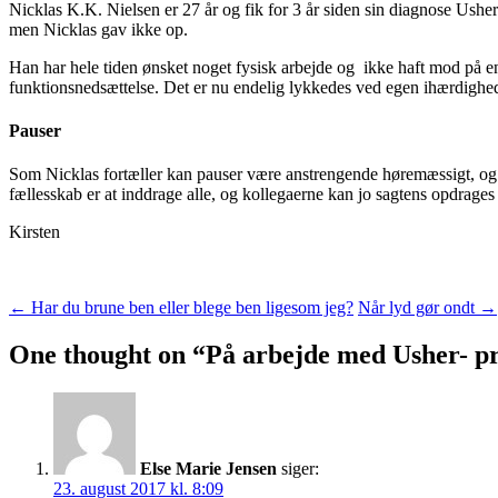
Nicklas K.K. Nielsen er 27 år og fik for 3 år siden sin diagnose Ushe
men Nicklas gav ikke op.
Han har hele tiden ønsket noget fysisk arbejde og ikke haft mod på e
funktionsnedsættelse. Det er nu endelig lykkedes ved egen ihærdighed
Pauser
Som Nicklas fortæller kan pauser være anstrengende høremæssigt, og m
fællesskab er at inddrage alle, og kollegaerne kan jo sagtens opdrages 
Kirsten
Indlægsnavigation
←
Har du brune ben eller blege ben ligesom jeg?
Når lyd gør ondt
→
One thought on “
På arbejde med Usher- p
Else Marie Jensen
siger:
23. august 2017 kl. 8:09