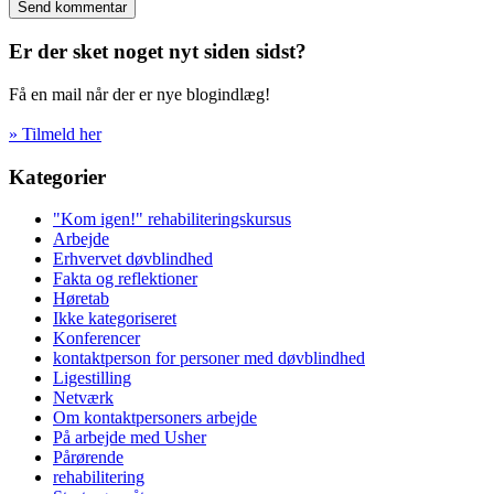
Er der sket noget nyt siden sidst?
Få en mail når der er nye blogindlæg!
» Tilmeld her
Kategorier
"Kom igen!" rehabiliteringskursus
Arbejde
Erhvervet døvblindhed
Fakta og reflektioner
Høretab
Ikke kategoriseret
Konferencer
kontaktperson for personer med døvblindhed
Ligestilling
Netværk
Om kontaktpersoners arbejde
På arbejde med Usher
Pårørende
rehabilitering