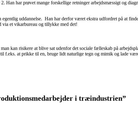
r 2. Han har prøvet mange forskellige retninger arbejdsmæssigt og diagno
n egentlig uddannelse. Han har derfor været ekstra udfordret på at fin
 via et vikarbureau og tillykke med det!
an kan risikere at blive sat udenfor det sociale fælleskab på arbejdspl
til f.eks. at prikke til en, bruge lidt naturlige tegn og mimik og lade 
roduktionsmedarbejder i træindustrien
”