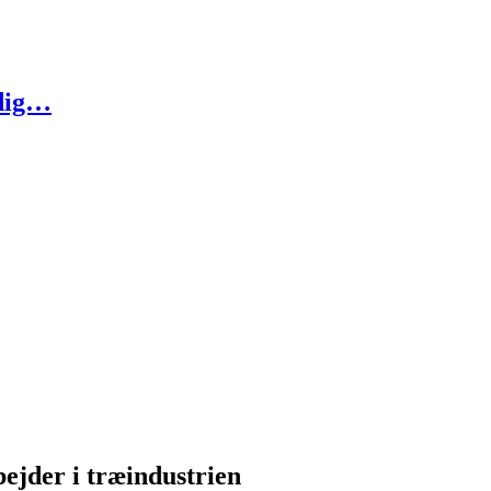
 dig…
jder i træindustrien