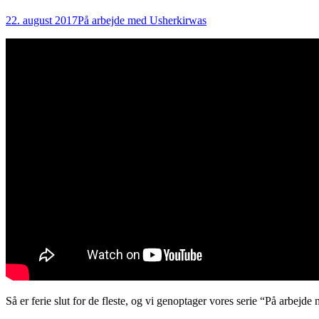
22. august 2017
På arbejde med Usher
kirwas
Så er ferie slut for de fleste, og vi genoptager vores serie “På arbejd