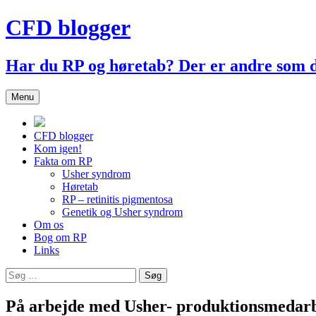
Hop
CFD blogger
til
indhold
Har du RP og høretab? Der er andre som
Menu
CFD blogger
Kom igen!
Fakta om RP
Usher syndrom
Høretab
RP – retinitis pigmentosa
Genetik og Usher syndrom
Om os
Bog om RP
Links
Søg
efter:
På arbejde med Usher- produktionsmedarbe