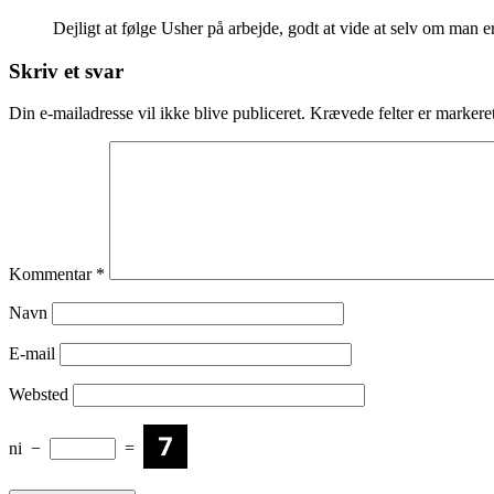
Dejligt at følge Usher på arbejde, godt at vide at selv om man e
Skriv et svar
Din e-mailadresse vil ikke blive publiceret.
Krævede felter er marker
Kommentar
*
Navn
E-mail
Websted
ni
−
=