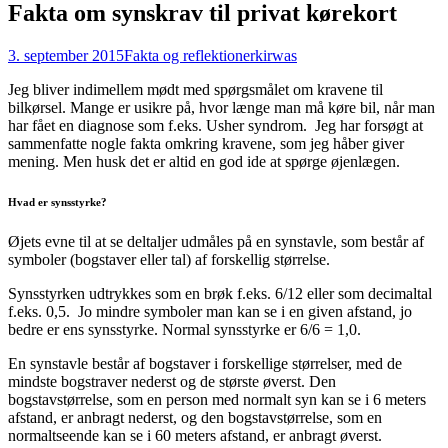
Fakta om synskrav til privat kørekort
3. september 2015
Fakta og reflektioner
kirwas
Jeg bliver indimellem mødt med spørgsmålet om kravene til
bilkørsel. Mange er usikre på, hvor længe man må køre bil, når man
har fået en diagnose som f.eks. Usher syndrom. Jeg har forsøgt at
sammenfatte nogle fakta omkring kravene, som jeg håber giver
mening. Men husk det er altid en god ide at spørge øjenlægen.
Hvad er synsstyrke?
Øjets evne til at se deltaljer udmåles på en synstavle, som består af
symboler (bogstaver eller tal) af forskellig størrelse.
Synsstyrken udtrykkes som en brøk f.eks. 6/12 eller som decimaltal
f.eks. 0,5. Jo mindre symboler man kan se i en given afstand, jo
bedre er ens synsstyrke. Normal synsstyrke er 6/6 = 1,0.
En synstavle består af bogstaver i forskellige størrelser, med de
mindste bogstraver nederst og de største øverst. Den
bogstavstørrelse, som en person med normalt syn kan se i 6 meters
afstand, er anbragt nederst, og den bogstavstørrelse, som en
normaltseende kan se i 60 meters afstand, er anbragt øverst.