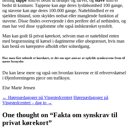
nemlig
tappe
som er bedst til detaljer og farver, og
stave
som er
bedst til konturer. Tappene kan øge deres lysfølsomhed 100 gange,
og stavene kan øge deres 100.000 gange. Natteblindhed er en
sjælden tilstand, som skyldes nedsat eller manglende funktion af
stavene. Disse findes overvejende i den perifere del af nethinden, og
man har ved disse sygdomme ofte også indskrænket synsfelt.
Man kan godt få privat kørekort, selvom man er natteblind enten
med begrænsning til kørsel i dagtimerne eller ubegrænset, hvis man
kan bestå en køreprøve afholdt efter solnedgang.
Har man fået udstedt et kørekørt, er det ens eget ansvar at opfylde synskravene frem til
næste fornyelse
Du kan læse mere og også om hvordan kravene er til erhvervskørsel
i Øjenforeningens pjece om trafiksyn.
Else Marie Jensen
Indlægsnavigation
←
Hørepædagoger på Vingstedcentret
Hørepædagoger på
Vingstedcentret – dag to
→
One thought on “
Fakta om synskrav til
privat kørekort
”