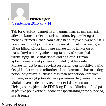
kirsten
siger:
4. september 2015 kl. 7:14
Tak for overblik. Uanset hvor gammel man er, når man må
aflevere kortet, er det en træls situation. Jeg møder også
mennesker med Usher ,som aldrig når at prøve at være bilist. I
vores land er det jo næsten en menneskeret at have sin egen
bil og frihed, så der kan være mange tunge tanker og en
masse bøvl omkring arbejde og familie, når man skal
tilrettelægge sit liv anderledes end de fleste. Er man
københavner er det jo mere almindeligt at leve uden bil.
Mange gør det jo miljøbevidst og bruger den kollektive trafik.
Os på landet er mere udfordret . I min kommune har man dog
netop indført taxa til bussen hvis man har periodekort eller
studerer, så noget gøres da her i provinsen. Jeg tænekr det er
vigtigt at kende de muligheder der er i din kommune.
Heldigvis arbejder både FDDB og Dansk Blindesamfund på
at påvirke politikerne til bedre transportløsninger for blinde og
svagtseende.
Skriv et svar