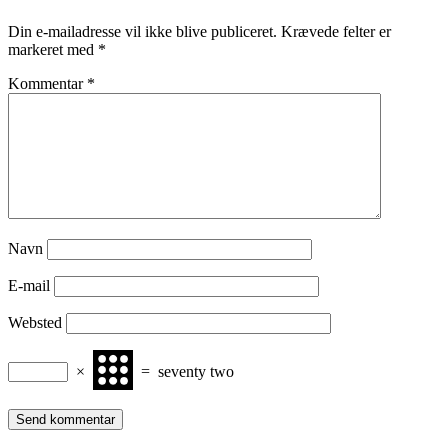
Din e-mailadresse vil ikke blive publiceret.
Krævede felter er
markeret med
*
Kommentar
*
Navn
E-mail
Websted
×
=
seventy two