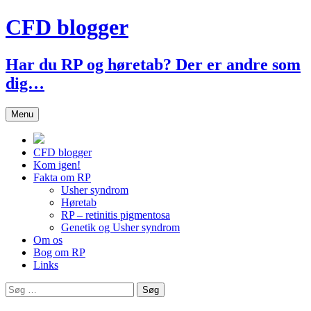
Hop
CFD blogger
til
indhold
Har du RP og høretab? Der er andre som
dig…
Menu
CFD blogger
Kom igen!
Fakta om RP
Usher syndrom
Høretab
RP – retinitis pigmentosa
Genetik og Usher syndrom
Om os
Bog om RP
Links
Søg
efter: