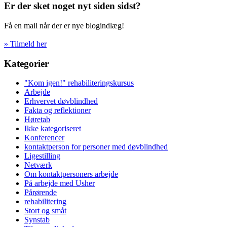
Er der sket noget nyt siden sidst?
Få en mail når der er nye blogindlæg!
» Tilmeld her
Kategorier
"Kom igen!" rehabiliteringskursus
Arbejde
Erhvervet døvblindhed
Fakta og reflektioner
Høretab
Ikke kategoriseret
Konferencer
kontaktperson for personer med døvblindhed
Ligestilling
Netværk
Om kontaktpersoners arbejde
På arbejde med Usher
Pårørende
rehabilitering
Stort og småt
Synstab