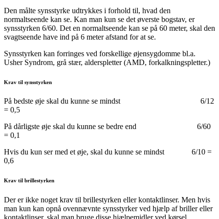
Den målte synsstyrke udtrykkes i forhold til, hvad den
normaltseende kan se. Kan man kun se det øverste bogstav, er
synsstyrken 6/60. Det en normaltseende kan se på 60 meter, skal den
svagtseende have ind på 6 meter afstand for at se.
Synsstyrken kan forringes ved forskellige øjensygdomme bl.a.
Usher Syndrom, grå stær, alderspletter (AMD, forkalkningspletter.)
Krav til synsstyrken
På bedste øje skal du kunne se mindst 6/12
= 0,5
På dårligste øje skal du kunne se bedre end 6/60
= 0,1
Hvis du kun ser med et øje, skal du kunne se mindst 6/10 =
0,6
Krav til brillestyrken
Der er ikke noget krav til brillestyrken eller kontaktlinser. Men hvis
man kun kan opnå ovennævnte synsstyrker ved hjælp af briller eller
kontaktlinser, skal man bruge disse hjælpemidler ved kørsel.