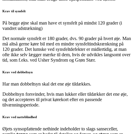
Krav til synsfelt
På begge øjne skal man have et synsfelt på mindst 120 grader (i
vandret udstrækning)
Det normale synsfelt er 180 grader, dvs. 90 grader på hvert øje. Man
må altså gerne køre bil med en mindre synsfeltindskrænkning på
120 grader. Det lumske ved synsfeltdefekter er midlertidig, at man
ofte ikke selv lægger mærke til dem, hvis de udvikles langsomt over
tid, som f.eks. ved Usher Syndrom og Grøn Stær.
Krav ved dobbeltsyn
Har man dobbeltsyn skal det ene øje tildækkes.
Dobbeltsyn forsvinder, hvis man lukker eller tildækker det ene øje,
og det accepteres til privat kørekort efter en passende
tilvænningsperiode.
Krav ved natteblindhed
Øjets synsopfattende nethinde indeholder to slags sanseceller,